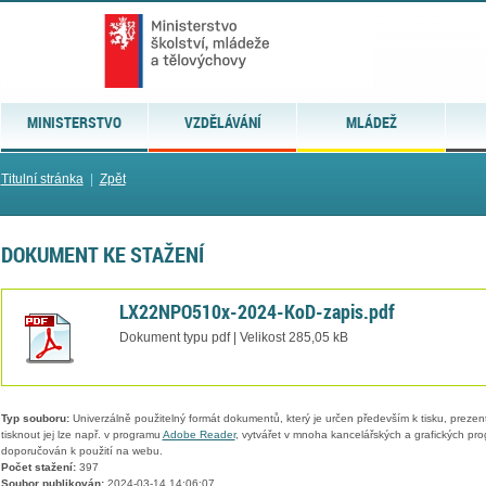
MINISTERSTVO
VZDĚLÁVÁNÍ
MLÁDEŽ
Titulní stránka
|
Zpět
DOKUMENT KE STAŽENÍ
LX22NPO510x-2024-KoD-zapis.pdf
Dokument typu pdf | Velikost 285,05 kB
Typ souboru:
Univerzálně použitelný formát dokumentů, který je určen především k tisku, prezen
tisknout jej lze např. v programu
Adobe Reader
, vytvářet v mnoha kancelářských a grafických pr
doporučován k použití na webu.
Počet stažení:
397
Soubor publikován:
2024-03-14 14:06:07