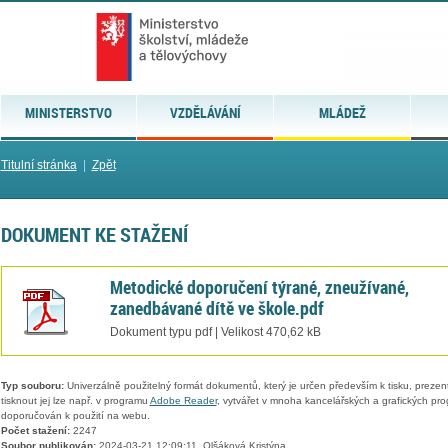
MINISTERSTVO
VZDĚLÁVÁNÍ
MLÁDEŽ
Titulní stránka
|
Zpět
DOKUMENT KE STAŽENÍ
Metodické doporučení týrané, zneužívané,
zanedbávané dítě ve škole.pdf
Dokument typu pdf | Velikost 470,62 kB
Typ souboru:
Univerzálně použitelný formát dokumentů, který je určen především k tisku, prezen
tisknout jej lze např. v programu
Adobe Reader
, vytvářet v mnoha kancelářských a grafických pr
doporučován k použití na webu.
Počet stažení:
2247
Soubor publikován:
2024-03-21 12:09:11, Olšáková Kristýna