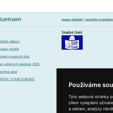
TĚLOVÝCHOVY
mapa stránek
|
novinky e-mailem
Snadné čtení
ležité odkazy
olský rejstřík
ehled vysokých škol
án veřejných zakázek 2026
evřená data
ORTÁL YOUR EUROPE
Používáme sou
Tyto webové stránky po
cílem vylepšení uživat
a reklam, analýzy návš