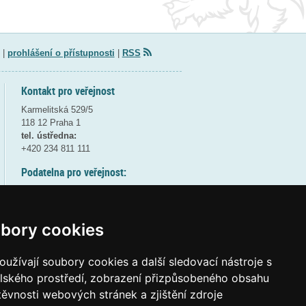
|
prohlášení o přístupnosti
|
RSS
Kontakt pro veřejnost
Karmelitská 529/5
118 12 Praha 1
tel. ústředna:
+420 234 811 111
Podatelna pro veřejnost:
pondělí a středa - 7:30-17:00
úterý a čtvrtek - 7:30-15:30
pátek - 7:30-14:00
bory cookies
8:30 - 9:30 - bezpečnostní přestávka
(více informací
ZDE
)
užívají soubory cookies a další sledovací nástroje s
elského prostředí, zobrazení přizpůsobeného obsahu
Elektronická podatelna:
těvnosti webových stránek a zjištění zdroje
posta@msmt
gov
cz