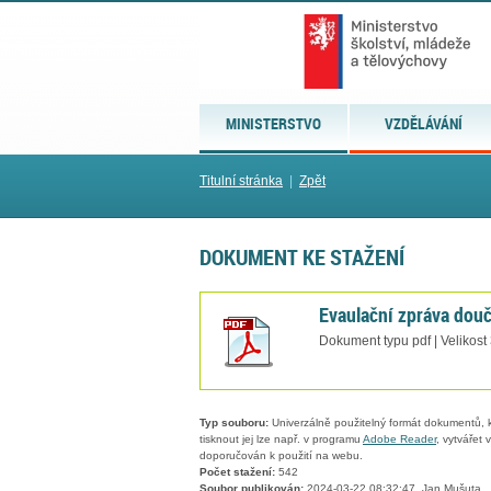
MINISTERSTVO
VZDĚLÁVÁNÍ
Titulní stránka
|
Zpět
DOKUMENT KE STAŽENÍ
Evaulační zpráva douč
Dokument typu pdf | Velikost
Typ souboru:
Univerzálně použitelný formát dokumentů, kt
tisknout jej lze např. v programu
Adobe Reader
, vytvářet
doporučován k použití na webu.
Počet stažení:
542
Soubor publikován:
2024-03-22 08:32:47, Jan Mušuta