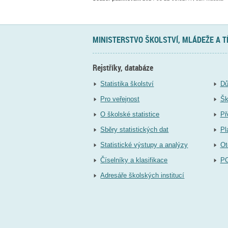
MINISTERSTVO ŠKOLSTVÍ, MLÁDEŽE A 
Rejstříky, databáze
Statistika školství
Dů
Pro veřejnost
Šk
O školské statistice
Př
Sběry statistických dat
Pl
Statistické výstupy a analýzy
Ot
Číselníky a klasifikace
P
Adresáře školských institucí