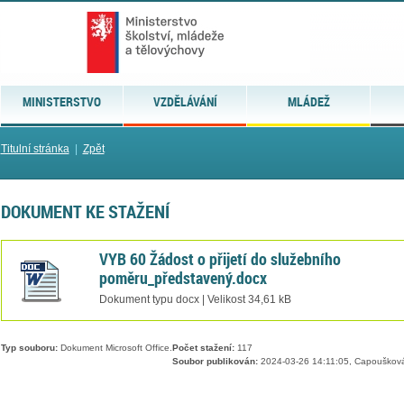
MINISTERSTVO
VZDĚLÁVÁNÍ
MLÁDEŽ
Titulní stránka
|
Zpět
DOKUMENT KE STAŽENÍ
VYB 60 Žádost o přijetí do služebního
poměru_představený.docx
Dokument typu docx | Velikost 34,61 kB
Typ souboru:
Dokument Microsoft Office.
Počet stažení:
117
Soubor publikován:
2024-03-26 14:11:05, Capoušková