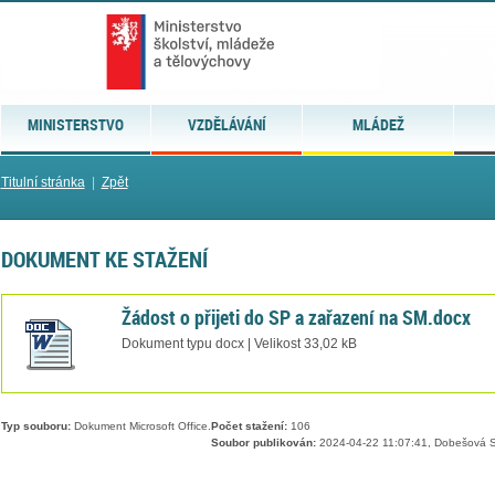
MINISTERSTVO
VZDĚLÁVÁNÍ
MLÁDEŽ
Titulní stránka
|
Zpět
DOKUMENT KE STAŽENÍ
Žádost o přijeti do SP a zařazení na SM.docx
Dokument typu docx | Velikost 33,02 kB
Typ souboru:
Dokument Microsoft Office.
Počet stažení:
106
Soubor publikován:
2024-04-22 11:07:41, Dobešová S