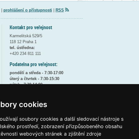
|
prohlášení o přístupnosti
|
RSS
Kontakt pro veřejnost
Karmelitská 529/5
118 12 Praha 1
tel. ústředna:
+420 234 811 111
Podatelna pro veřejnost:
pondělí a středa - 7:30-17:00
úterý a čtvrtek - 7:30-15:30
pátek - 7:30-14:00
8:30 - 9:30 - bezpečnostní přestávka
bory cookies
(více informací
ZDE
)
Elektronická podatelna:
užívají soubory cookies a další sledovací nástroje s
posta@msmt
gov
cz
elského prostředí, zobrazení přizpůsobeného obsahu
ID datové schránky:
vidaawt
těvnosti webových stránek a zjištění zdroje