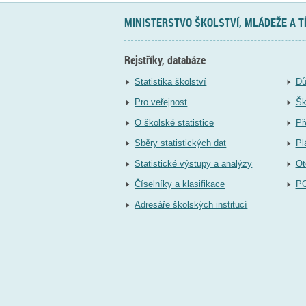
MINISTERSTVO ŠKOLSTVÍ, MLÁDEŽE A 
Rejstříky, databáze
Statistika školství
Dů
Pro veřejnost
Šk
O školské statistice
Př
Sběry statistických dat
Pl
Statistické výstupy a analýzy
Ot
Číselníky a klasifikace
P
Adresáře školských institucí