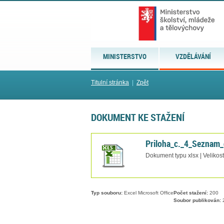
MINISTERSTVO
VZDĚLÁVÁNÍ
Titulní stránka
|
Zpět
DOKUMENT KE STAŽENÍ
Priloha_c._4_Seznam_
Dokument typu xlsx | Velikos
Typ souboru:
Excel Microsoft Office
Počet stažení:
200
Soubor publikován:
2