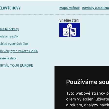
TĚLOVÝCHOVY
mapa stránek
|
novinky e-mailem
Snadné čtení
ležité odkazy
olský rejstřík
ehled vysokých škol
án veřejných zakázek 2026
evřená data
ORTÁL YOUR EUROPE
Používáme sou
Tyto webové stránky po
cílem vylepšení uživat
a reklam, analýzy návš