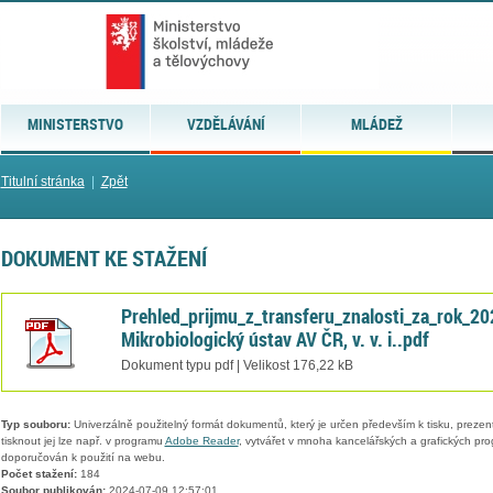
MINISTERSTVO
VZDĚLÁVÁNÍ
MLÁDEŽ
Titulní stránka
|
Zpět
DOKUMENT KE STAŽENÍ
Prehled_prijmu_z_transferu_znalosti_za_rok_20
Mikrobiologický ústav AV ČR, v. v. i..pdf
Dokument typu pdf | Velikost 176,22 kB
Typ souboru:
Univerzálně použitelný formát dokumentů, který je určen především k tisku, prezen
tisknout jej lze např. v programu
Adobe Reader
, vytvářet v mnoha kancelářských a grafických pr
doporučován k použití na webu.
Počet stažení:
184
Soubor publikován:
2024-07-09 12:57:01