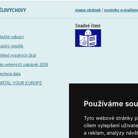
TĚLOVÝCHOVY
mapa stránek
|
novinky e-mailem
Snadné čtení
ležité odkazy
olský rejstřík
ehled vysokých škol
án veřejných zakázek 2026
evřená data
ORTÁL YOUR EUROPE
Používáme sou
Tyto webové stránky po
cílem vylepšení uživat
a reklam, analýzy návš