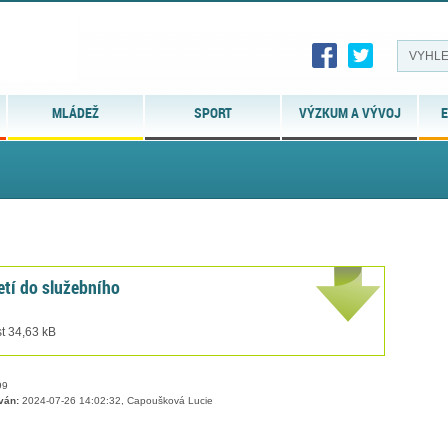
MLÁDEŽ
SPORT
VÝZKUM A VÝVOJ
E
etí do služebního
t 34,63 kB
99
ván:
2024-07-26 14:02:32, Capoušková Lucie