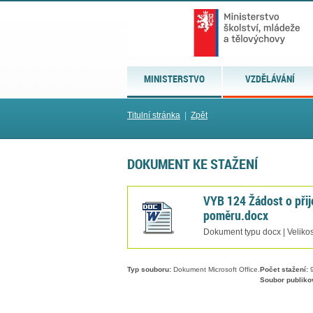
MINISTERSTVO
VZDĚLÁVÁNÍ
Titulní stránka
|
Zpět
DOKUMENT KE STAŽENÍ
VYB 124 Žádost o přij
poměru.docx
Dokument typu docx | Velikos
Typ souboru:
Dokument Microsoft Office.
Počet stažení:
Soubor publiko