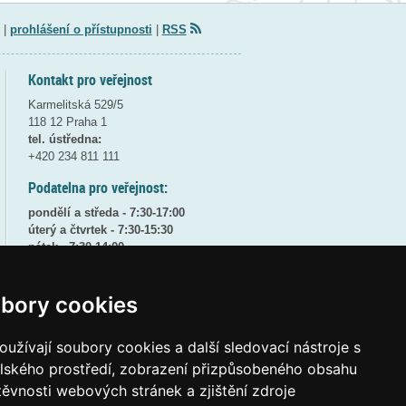
|
prohlášení o přístupnosti
|
RSS
Kontakt pro veřejnost
Karmelitská 529/5
118 12 Praha 1
tel. ústředna:
+420 234 811 111
Podatelna pro veřejnost:
pondělí a středa - 7:30-17:00
úterý a čtvrtek - 7:30-15:30
pátek - 7:30-14:00
8:30 - 9:30 - bezpečnostní přestávka
bory cookies
(více informací
ZDE
)
Elektronická podatelna:
užívají soubory cookies a další sledovací nástroje s
posta@msmt
gov
cz
elského prostředí, zobrazení přizpůsobeného obsahu
ID datové schránky:
vidaawt
těvnosti webových stránek a zjištění zdroje