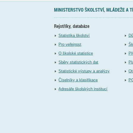
MINISTERSTVO ŠKOLSTVÍ, MLÁDEŽE A 
Rejstříky, databáze
Statistika školství
Dů
Pro veřejnost
Šk
O školské statistice
Př
Sběry statistických dat
Pl
Statistické výstupy a analýzy
Ot
Číselníky a klasifikace
P
Adresáře školských institucí