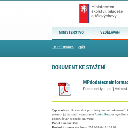
MINISTERSTVO
VZDĚLÁVÁNÍ
Titulní stránka
|
Zpět
DOKUMENT KE STAŽENÍ
MPdodatecneinforma
Dokument typu pdf | Velikost
Typ souboru:
Univerzálně použitelný formát dokumentů, kt
tisknout jej lze např. v programu
Adobe Reader
, vytvářet
doporučován k použití na webu.
Počet stažení:
450
Poslední změna souboru:
2013-09-04 21:09:02