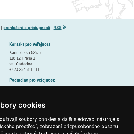
|
prohlášení o přístupnosti
|
RSS
Kontakt pro veřejnost
Karmelitská 529/5
118 12 Praha 1
tel. ústředna:
+420 234 811 111
Podatelna pro veřejnost:
pondělí a středa - 7:30-17:00
úterý a čtvrtek - 7:30-15:30
pátek - 7:30-14:00
bory cookies
8:30 - 9:30 - bezpečnostní přestávka
(více informací
ZDE
)
užívají soubory cookies a další sledovací nástroje s
elského prostředí, zobrazení přizpůsobeného obsahu
Elektronická podatelna:
těvnosti webových stránek a zjištění zdroje
posta@msmt
gov
cz