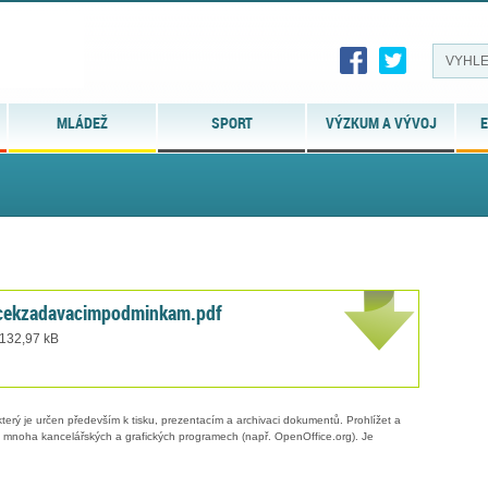
MLÁDEŽ
SPORT
VÝZKUM A VÝVOJ
E
cekzadavacimpodminkam.pdf
 132,97 kB
erý je určen především k tisku, prezentacím a archivaci dokumentů. Prohlížet a
 v mnoha kancelářských a grafických programech (např. OpenOffice.org). Je