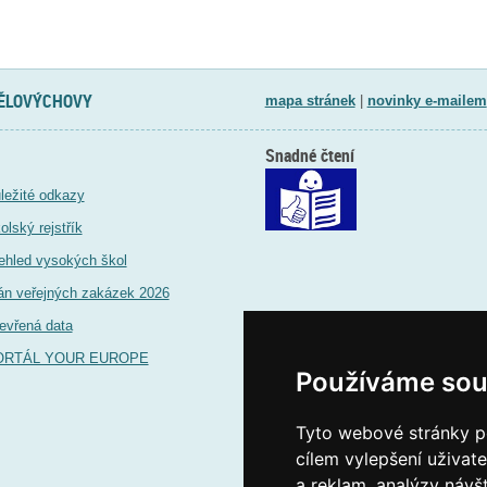
TĚLOVÝCHOVY
mapa stránek
|
novinky e-mailem
Snadné čtení
ležité odkazy
olský rejstřík
ehled vysokých škol
án veřejných zakázek 2026
evřená data
ORTÁL YOUR EUROPE
Používáme sou
Tyto webové stránky po
cílem vylepšení uživat
a reklam, analýzy návš