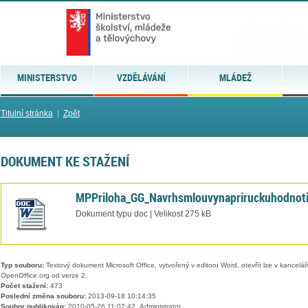
MINISTERSTVO
VZDĚLÁVÁNÍ
MLÁDEŽ
Titulní stránka
|
Zpět
DOKUMENT KE STAŽENÍ
MPPriloha_GG_Navrhsmlouvynapriruckuhodnot
Dokument typu doc | Velikost 275 kB
Typ souboru:
Textový dokument Microsoft Office, vytvořený v editoru Word, otevřít lze v kancelářs
OpenOffice.org od verze 2.
Počet stažení:
473
Poslední změna souboru:
2013-09-18 10:14:35
Soubor publikován:
2010-05-26 11:07:42, Administrator