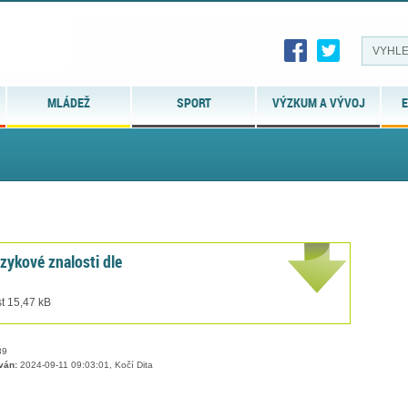
MLÁDEŽ
SPORT
VÝZKUM A VÝVOJ
E
zykové znalosti dle
t 15,47 kB
39
ván:
2024-09-11 09:03:01, Kočí Dita