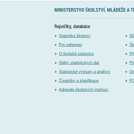
MINISTERSTVO ŠKOLSTVÍ, MLÁDEŽE A 
Rejstříky, databáze
Statistika školství
Dů
Pro veřejnost
Šk
O školské statistice
Př
Sběry statistických dat
Pl
Statistické výstupy a analýzy
Ot
Číselníky a klasifikace
P
Adresáře školských institucí