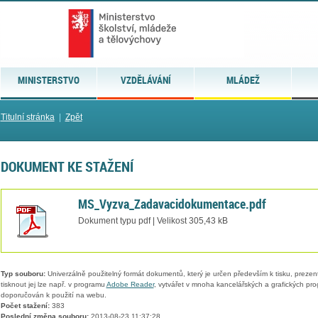
MINISTERSTVO
VZDĚLÁVÁNÍ
MLÁDEŽ
Titulní stránka
|
Zpět
DOKUMENT KE STAŽENÍ
MS_Vyzva_Zadavacidokumentace.pdf
Dokument typu pdf | Velikost 305,43 kB
Typ souboru:
Univerzálně použitelný formát dokumentů, který je určen především k tisku, prezen
tisknout jej lze např. v programu
Adobe Reader
, vytvářet v mnoha kancelářských a grafických pr
doporučován k použití na webu.
Počet stažení:
383
Poslední změna souboru:
2013-08-23 11:37:28