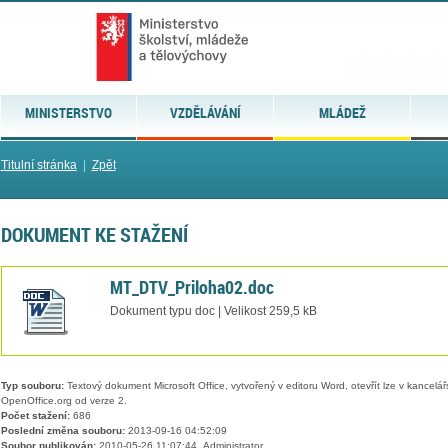
MINISTERSTVO
VZDĚLÁVÁNÍ
MLÁDEŽ
Titulní stránka
|
Zpět
DOKUMENT KE STAŽENÍ
MT_DTV_Priloha02.doc
Dokument typu doc | Velikost 259,5 kB
Typ souboru:
Textový dokument Microsoft Office, vytvořený v editoru Word, otevřít lze v kancelářs
OpenOffice.org od verze 2.
Počet stažení:
686
Poslední změna souboru:
2013-09-16 04:52:09
Soubor publikován:
2010-05-26 11:07:44, Administrator