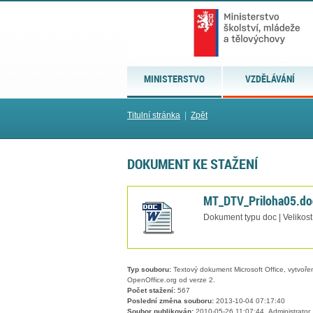
MINISTERSTVO
VZDĚLÁVÁNÍ
Titulní stránka
|
Zpět
DOKUMENT KE STAŽENÍ
MT_DTV_Priloha05.do
Dokument typu doc | Velikost
Typ souboru:
Textový dokument Microsoft Office, vytvořený
OpenOffice.org od verze 2.
Počet stažení:
567
Poslední změna souboru:
2013-10-04 07:17:40
Soubor publikován:
2010-05-26 11:07:44, Administrator