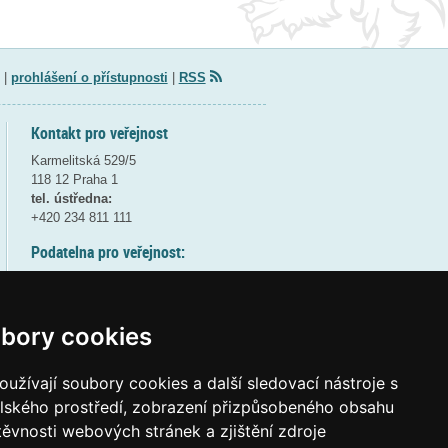
|
prohlášení o přístupnosti
|
RSS
Kontakt pro veřejnost
Karmelitská 529/5
118 12 Praha 1
tel. ústředna:
+420 234 811 111
Podatelna pro veřejnost:
pondělí a středa - 7:30-17:00
úterý a čtvrtek - 7:30-15:30
pátek - 7:30-14:00
bory cookies
8:30 - 9:30 - bezpečnostní přestávka
(více informací
ZDE
)
užívají soubory cookies a další sledovací nástroje s
elského prostředí, zobrazení přizpůsobeného obsahu
Elektronická podatelna:
těvnosti webových stránek a zjištění zdroje
posta@msmt
gov
cz