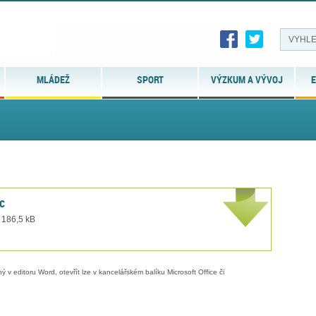
MLÁDEŽ
SPORT
VÝZKUM A VÝVOJ
E
c
 186,5 kB
 v editoru Word, otevřít lze v kancelářském balíku Microsoft Office či