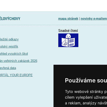
TĚLOVÝCHOVY
mapa stránek
|
novinky e-mailem
Snadné čtení
ležité odkazy
olský rejstřík
ehled vysokých škol
án veřejných zakázek 2026
evřená data
ORTÁL YOUR EUROPE
Používáme sou
Tyto webové stránky po
cílem vylepšení uživat
a reklam, analýzy návš