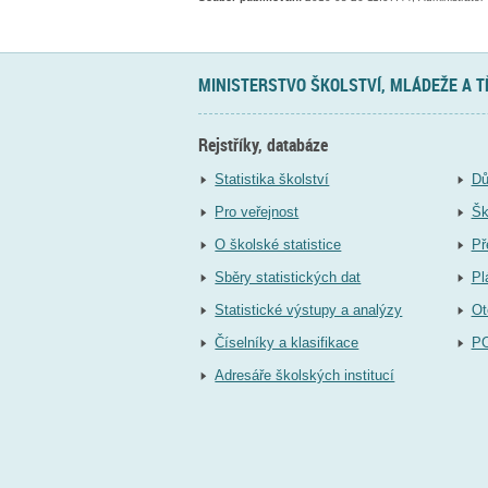
MINISTERSTVO ŠKOLSTVÍ, MLÁDEŽE A 
Rejstříky, databáze
Statistika školství
Dů
Pro veřejnost
Šk
O školské statistice
Př
Sběry statistických dat
Pl
Statistické výstupy a analýzy
Ot
Číselníky a klasifikace
P
Adresáře školských institucí