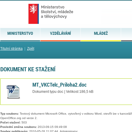
MINISTERSTVO
VZDĚLÁVÁNÍ
MLÁDEŽ
Titulní stránka
|
Zpět
DOKUMENT KE STAŽENÍ
MT_VKCTelc_Priloha2.doc
Dokument typu doc | Velikost 186,5 kB
Typ souboru:
Textový dokument Microsoft Office, vytvořený v editoru Word, otevřít lze v kancelářs
OpenOffice.org od verze 2.
Počet stažení:
503
Poslední změna souboru:
2013-09-15 09:49:08
Soubor publikován:
2010-05-26 11:07:44, Administrator