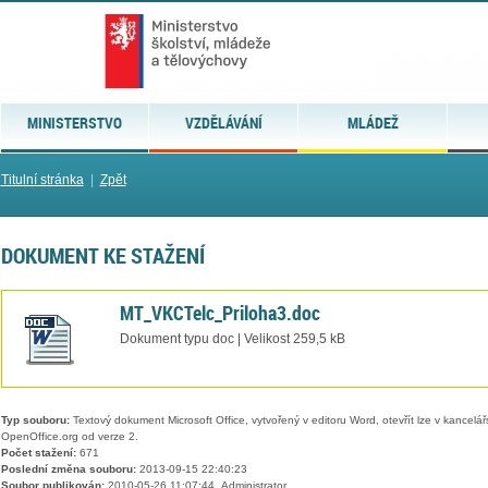
MINISTERSTVO
VZDĚLÁVÁNÍ
MLÁDEŽ
Titulní stránka
|
Zpět
DOKUMENT KE STAŽENÍ
MT_VKCTelc_Priloha3.doc
Dokument typu doc | Velikost 259,5 kB
Typ souboru:
Textový dokument Microsoft Office, vytvořený v editoru Word, otevřít lze v kancelářs
OpenOffice.org od verze 2.
Počet stažení:
671
Poslední změna souboru:
2013-09-15 22:40:23
Soubor publikován:
2010-05-26 11:07:44, Administrator