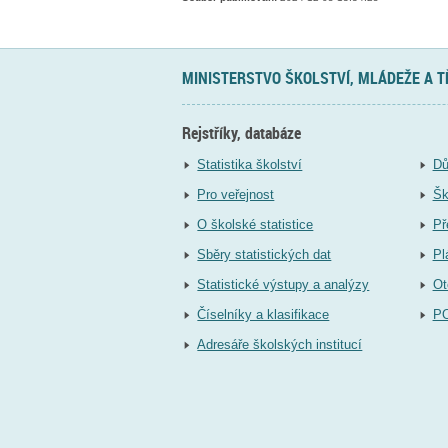
MINISTERSTVO ŠKOLSTVÍ, MLÁDEŽE A 
Rejstříky, databáze
Statistika školství
Dů
Pro veřejnost
Šk
O školské statistice
Př
Sběry statistických dat
Pl
Statistické výstupy a analýzy
Ot
Číselníky a klasifikace
P
Adresáře školských institucí