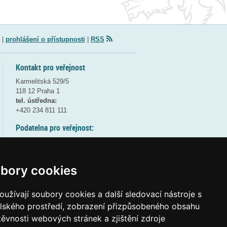
|
prohlášení o přístupnosti
|
RSS
Kontakt pro veřejnost
Karmelitská 529/5
118 12 Praha 1
tel. ústředna:
+420 234 811 111
Podatelna pro veřejnost:
pondělí a středa - 7:30-17:00
úterý a čtvrtek - 7:30-15:30
pátek - 7:30-14:00
bory cookies
8:30 - 9:30 - bezpečnostní přestávka
(více informací
ZDE
)
užívají soubory cookies a další sledovací nástroje s
elského prostředí, zobrazení přizpůsobeného obsahu
Elektronická podatelna:
těvnosti webových stránek a zjištění zdroje
posta@msmt
gov
cz