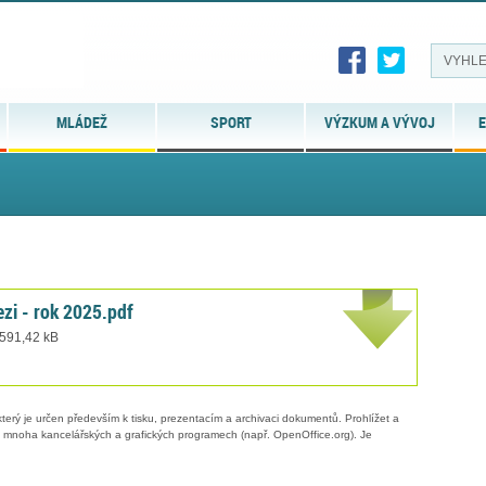
MLÁDEŽ
SPORT
VÝZKUM A VÝVOJ
E
ezi - rok 2025.pdf
 591,42 kB
erý je určen především k tisku, prezentacím a archivaci dokumentů. Prohlížet a
 v mnoha kancelářských a grafických programech (např. OpenOffice.org). Je