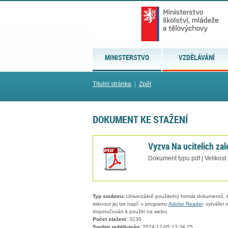
MINISTERSTVO
VZDĚLÁVÁNÍ
Titulní stránka
|
Zpět
DOKUMENT KE STAŽENÍ
Vyzva Na ucitelich zal
Dokument typu pdf | Velikost
Typ souboru:
Univerzálně použitelný formát dokumentů, kt
tisknout jej lze např. v programu
Adobe Reader
, vytvářet
doporučován k použití na webu.
Počet stažení:
3230
Soubor publikován:
2024-12-05 13:34:25