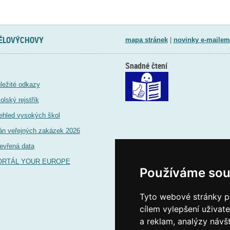
TĚLOVÝCHOVY
mapa stránek
|
novinky e-mailem
Snadné čtení
ležité odkazy
olský rejstřík
ehled vysokých škol
án veřejných zakázek 2026
evřená data
ORTÁL YOUR EUROPE
Používáme sou
Tyto webové stránky po
cílem vylepšení uživat
a reklam, analýzy návš