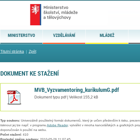
MINISTERSTVO
VZDĚLÁVÁNÍ
MLÁDEŽ
Titulní stránka
|
Zpět
DOKUMENT KE STAŽENÍ
MVB_Vyzvamentoring_kurikulumG.pdf
Dokument typu pdf | Velikost 155,2 kB
Typ souboru:
Univerzálně použitelný formát dokumentů, který je určen především k tisku, prezen
tisknout jej lze např. v programu
Adobe Reader
, vytvářet v mnoha kancelářských a grafických pr
doporučován k použití na webu.
Počet stažení:
410
Poslední změna souboru:
2010-05-26 11:07:45