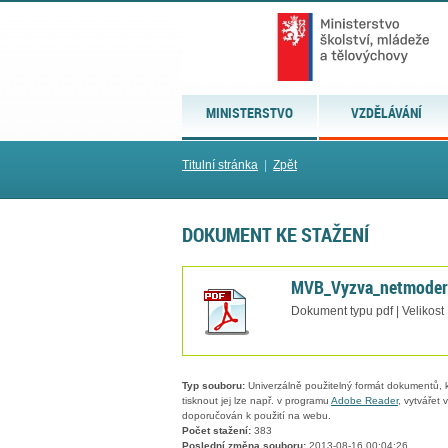
MINISTERSTVO
VZDĚLÁVÁNÍ
Titulní stránka
|
Zpět
DOKUMENT KE STAŽENÍ
MVB_Vyzva_netmodera
Dokument typu pdf | Velikost
Typ souboru:
Univerzálně použitelný formát dokumentů, kt
tisknout jej lze např. v programu
Adobe Reader
, vytvářet
doporučován k použití na webu.
Počet stažení:
383
Poslední změna souboru:
2013-08-16 00:04:26