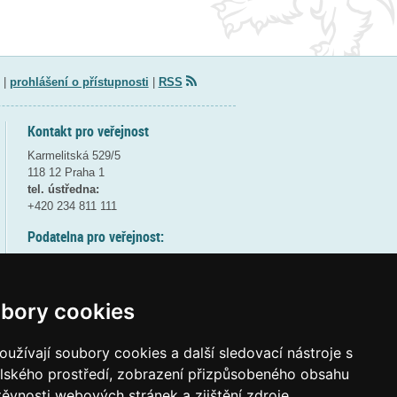
|
prohlášení o přístupnosti
|
RSS
Kontakt pro veřejnost
Karmelitská 529/5
118 12 Praha 1
tel. ústředna:
+420 234 811 111
Podatelna pro veřejnost:
pondělí a středa - 7:30-17:00
úterý a čtvrtek - 7:30-15:30
pátek - 7:30-14:00
bory cookies
8:30 - 9:30 - bezpečnostní přestávka
(více informací
ZDE
)
užívají soubory cookies a další sledovací nástroje s
elského prostředí, zobrazení přizpůsobeného obsahu
Elektronická podatelna:
těvnosti webových stránek a zjištění zdroje
posta@msmt
gov
cz