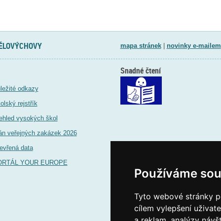
TĚLOVÝCHOVY
mapa stránek
|
novinky e-mailem
Snadné čtení
ležité odkazy
olský rejstřík
ehled vysokých škol
án veřejných zakázek 2026
evřená data
ORTÁL YOUR EUROPE
Používáme sou
Tyto webové stránky po
cílem vylepšení uživat
a reklam, analýzy návš