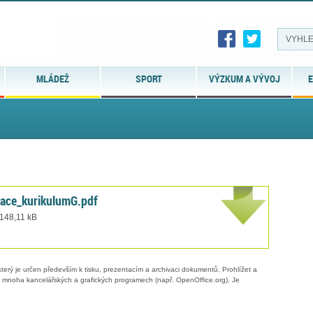
MLÁDEŽ
SPORT
VÝZKUM A VÝVOJ
E
ce_kurikulumG.pdf
 148,11 kB
erý je určen především k tisku, prezentacím a archivaci dokumentů. Prohlížet a
 v mnoha kancelářských a grafických programech (např. OpenOffice.org). Je