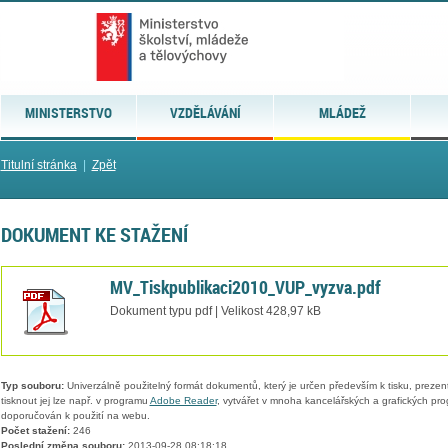
MINISTERSTVO
VZDĚLÁVÁNÍ
MLÁDEŽ
Titulní stránka
|
Zpět
DOKUMENT KE STAŽENÍ
MV_Tiskpublikaci2010_VUP_vyzva.pdf
Dokument typu pdf | Velikost 428,97 kB
Typ souboru:
Univerzálně použitelný formát dokumentů, který je určen především k tisku, prezen
tisknout jej lze např. v programu
Adobe Reader
, vytvářet v mnoha kancelářských a grafických pr
doporučován k použití na webu.
Počet stažení:
246
Poslední změna souboru:
2013-09-28 08:18:18