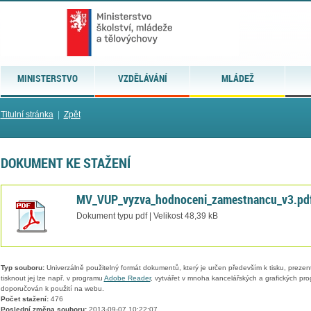
MINISTERSTVO
VZDĚLÁVÁNÍ
MLÁDEŽ
Titulní stránka
|
Zpět
DOKUMENT KE STAŽENÍ
MV_VUP_vyzva_hodnoceni_zamestnancu_v3.pd
Dokument typu pdf | Velikost 48,39 kB
Typ souboru:
Univerzálně použitelný formát dokumentů, který je určen především k tisku, prezen
tisknout jej lze např. v programu
Adobe Reader
, vytvářet v mnoha kancelářských a grafických pr
doporučován k použití na webu.
Počet stažení:
476
Poslední změna souboru:
2013-09-07 10:22:07