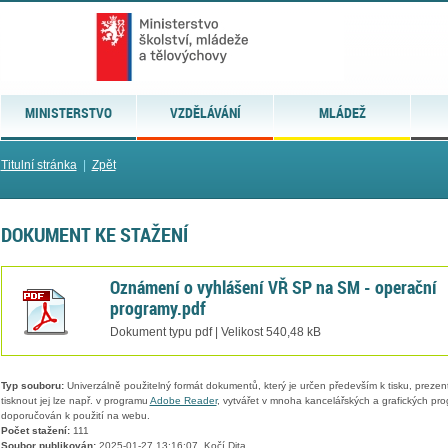
MINISTERSTVO
VZDĚLÁVÁNÍ
MLÁDEŽ
Titulní stránka
|
Zpět
DOKUMENT KE STAŽENÍ
Oznámení o vyhlášení VŘ SP na SM - operační
programy.pdf
Dokument typu pdf | Velikost 540,48 kB
Typ souboru:
Univerzálně použitelný formát dokumentů, který je určen především k tisku, prezen
tisknout jej lze např. v programu
Adobe Reader
, vytvářet v mnoha kancelářských a grafických pr
doporučován k použití na webu.
Počet stažení:
111
Soubor publikován:
2025-01-27 13:16:07, Kočí Dita