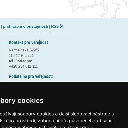
|
prohlášení o přístupnosti
|
RSS
Kontakt pro veřejnost
Karmelitská 529/5
118 12 Praha 1
tel. ústředna:
+420 234 811 111
Podatelna pro veřejnost:
pondělí a středa - 7:30-17:00
úterý a čtvrtek - 7:30-15:30
pátek - 7:30-14:00
bory cookies
8:30 - 9:30 - bezpečnostní přestávka
(více informací
ZDE
)
užívají soubory cookies a další sledovací nástroje s
elského prostředí, zobrazení přizpůsobeného obsahu
Elektronická podatelna:
těvnosti webových stránek a zjištění zdroje
posta@msmt
gov
cz