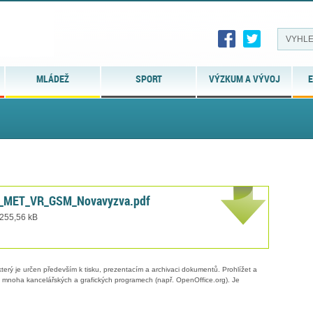
MLÁDEŽ
SPORT
VÝZKUM A VÝVOJ
E
_MET_VR_GSM_Novavyzva.pdf
 255,56 kB
erý je určen především k tisku, prezentacím a archivaci dokumentů. Prohlížet a
 v mnoha kancelářských a grafických programech (např. OpenOffice.org). Je