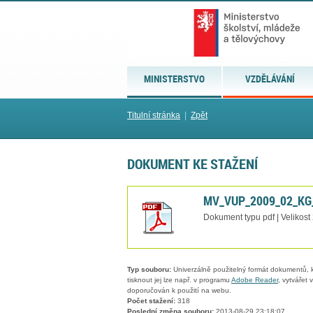
MINISTERSTVO
VZDĚLÁVÁNÍ
Titulní stránka
|
Zpět
DOKUMENT KE STAŽENÍ
MV_VUP_2009_02_KG
Dokument typu pdf | Velikost
Typ souboru:
Univerzálně použitelný formát dokumentů, kt
tisknout jej lze např. v programu
Adobe Reader
, vytvářet
doporučován k použití na webu.
Počet stažení:
318
Poslední změna souboru:
2013-08-29 23:18:07