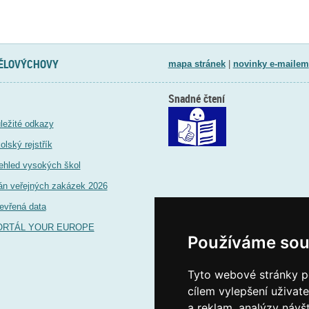
TĚLOVÝCHOVY
mapa stránek
|
novinky e-mailem
Snadné čtení
ležité odkazy
olský rejstřík
ehled vysokých škol
án veřejných zakázek 2026
evřená data
ORTÁL YOUR EUROPE
Používáme sou
Tyto webové stránky po
cílem vylepšení uživat
a reklam, analýzy návš