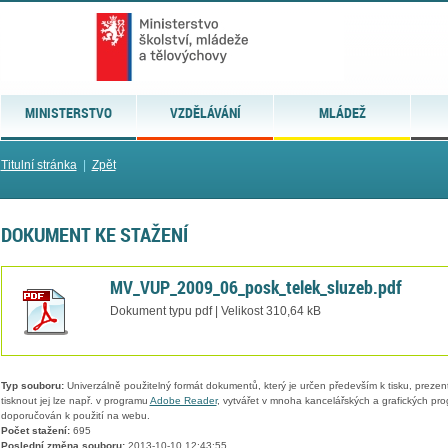
MINISTERSTVO
VZDĚLÁVÁNÍ
MLÁDEŽ
Titulní stránka
|
Zpět
DOKUMENT KE STAŽENÍ
MV_VUP_2009_06_posk_telek_sluzeb.pdf
Dokument typu pdf | Velikost 310,64 kB
Typ souboru:
Univerzálně použitelný formát dokumentů, který je určen především k tisku, prezen
tisknout jej lze např. v programu
Adobe Reader
, vytvářet v mnoha kancelářských a grafických pr
doporučován k použití na webu.
Počet stažení:
695
Poslední změna souboru:
2013-10-10 12:43:55