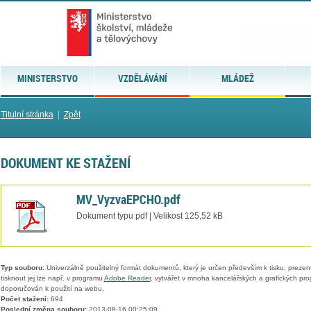
MINISTERSTVO
VZDĚLÁVÁNÍ
MLÁDEŽ
Titulní stránka
|
Zpět
DOKUMENT KE STAŽENÍ
MV_VyzvaEPCHO.pdf
Dokument typu pdf | Velikost 125,52 kB
Typ souboru:
Univerzálně použitelný formát dokumentů, který je určen především k tisku, prezen
tisknout jej lze např. v programu
Adobe Reader
, vytvářet v mnoha kancelářských a grafických pr
doporučován k použití na webu.
Počet stažení:
694
Poslední změna souboru:
2013-08-16 00:25:09