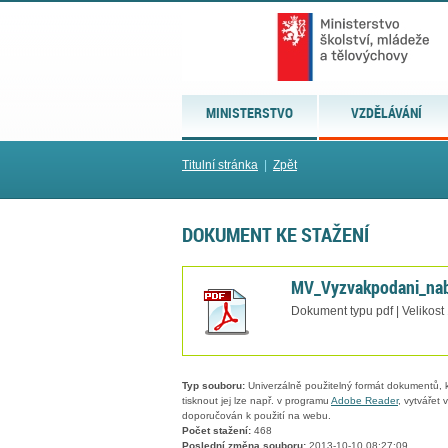
MINISTERSTVO
VZDĚLÁVÁNÍ
Titulní stránka
|
Zpět
DOKUMENT KE STAŽENÍ
MV_Vyzvakpodani_nab
Dokument typu pdf | Velikost
Typ souboru:
Univerzálně použitelný formát dokumentů, kt
tisknout jej lze např. v programu
Adobe Reader
, vytvářet
doporučován k použití na webu.
Počet stažení:
468
Poslední změna souboru:
2013-10-10 08:27:09