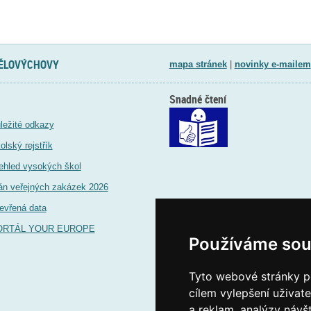
TĚLOVÝCHOVY
mapa stránek
|
novinky e-mailem
Snadné čtení
ležité odkazy
olský rejstřík
ehled vysokých škol
án veřejných zakázek 2026
evřená data
ORTÁL YOUR EUROPE
Používáme sou
Tyto webové stránky po
cílem vylepšení uživat
a reklam, analýzy návš