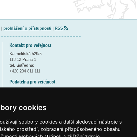
|
prohlášení o přístupnosti
|
RSS
Kontakt pro veřejnost
Karmelitská 529/5
118 12 Praha 1
tel. ústředna:
+420 234 811 111
Podatelna pro veřejnost:
pondělí a středa - 7:30-17:00
úterý a čtvrtek - 7:30-15:30
pátek - 7:30-14:00
bory cookies
8:30 - 9:30 - bezpečnostní přestávka
(více informací
ZDE
)
užívají soubory cookies a další sledovací nástroje s
elského prostředí, zobrazení přizpůsobeného obsahu
Elektronická podatelna:
těvnosti webových stránek a zjištění zdroje
posta@msmt
gov
cz