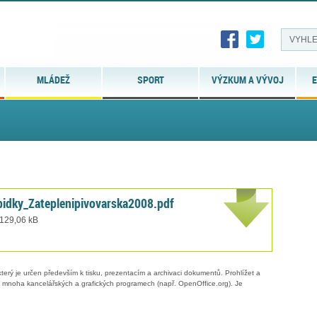
MLÁDEŽ
SPORT
VÝZKUM A VÝVOJ
E
idky_Zateplenipivovarska2008.pdf
 129,06 kB
erý je určen především k tisku, prezentacím a archivaci dokumentů. Prohlížet a
 v mnoha kancelářských a grafických programech (např. OpenOffice.org). Je