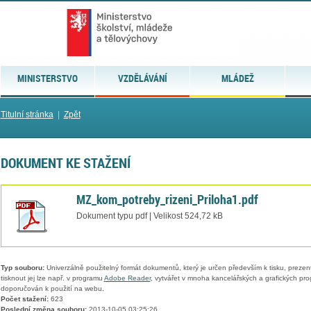
MINISTERSTVO
VZDĚLÁVÁNÍ
MLÁDEŽ
Titulní stránka
|
Zpět
DOKUMENT KE STAŽENÍ
MZ_kom_potreby_rizeni_Priloha1.pdf
Dokument typu pdf | Velikost 524,72 kB
Typ souboru:
Univerzálně použitelný formát dokumentů, který je určen především k tisku, prezen
tisknout jej lze např. v programu
Adobe Reader
, vytvářet v mnoha kancelářských a grafických pr
doporučován k použití na webu.
Počet stažení:
623
Poslední změna souboru:
2013-10-05 03:25:26