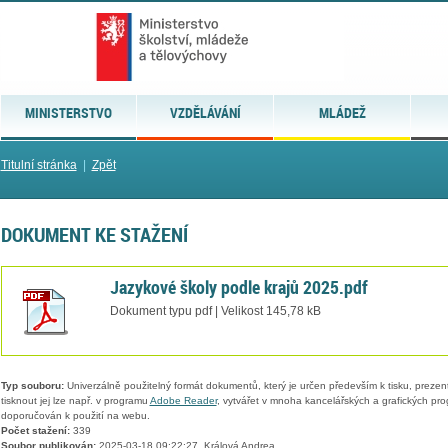
MINISTERSTVO
VZDĚLÁVÁNÍ
MLÁDEŽ
Titulní stránka
|
Zpět
DOKUMENT KE STAŽENÍ
Jazykové školy podle krajů 2025.pdf
Dokument typu pdf | Velikost 145,78 kB
Typ souboru:
Univerzálně použitelný formát dokumentů, který je určen především k tisku, prezen
tisknout jej lze např. v programu
Adobe Reader
, vytvářet v mnoha kancelářských a grafických pr
doporučován k použití na webu.
Počet stažení:
339
Soubor publikován:
2025-03-18 09:22:27, Králová Andrea