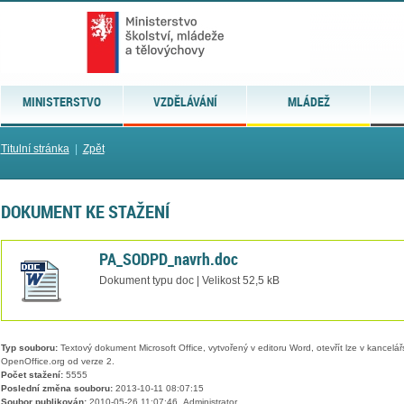
MINISTERSTVO
VZDĚLÁVÁNÍ
MLÁDEŽ
Titulní stránka
|
Zpět
DOKUMENT KE STAŽENÍ
PA_SODPD_navrh.doc
Dokument typu doc | Velikost 52,5 kB
Typ souboru:
Textový dokument Microsoft Office, vytvořený v editoru Word, otevřít lze v kancelářs
OpenOffice.org od verze 2.
Počet stažení:
5555
Poslední změna souboru:
2013-10-11 08:07:15
Soubor publikován:
2010-05-26 11:07:46, Administrator