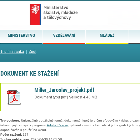
MINISTERSTVO
VZDĚLÁVÁNÍ
MLÁDEŽ
Titulní stránka
|
Zpět
DOKUMENT KE STAŽENÍ
Miller_Jaroslav_projekt.pdf
Dokument typu pdf | Velikost 4,43 MB
Typ souboru:
Univerzálně použitelný formát dokumentů, který je určen především k tisku, prezen
tisknout jej lze např. v programu
Adobe Reader
, vytvářet v mnoha kancelářských a grafických pr
doporučován k použití na webu.
Počet stažení:
177
Soubor publikován:
2025-04-30 14:05:58