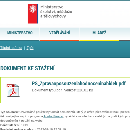
MINISTERSTVO
VZDĚLÁVÁNÍ
MLÁDEŽ
Titulní stránka
|
Zpět
DOKUMENT KE STAŽENÍ
PS_Zpravaoposouzeniahodnoceninabidek.pdf
Dokument typu pdf | Velikost 226,01 kB
Typ souboru:
Univerzálně použitelný formát dokumentů, který je určen především k tisku, prezen
tisknout jej lze např. v programu
Adobe Reader
, vytvářet v mnoha kancelářských a grafických pr
doporučován k použití na webu.
Počet stažení:
1019
Poslední změna souboru:
2013-09-16 13:32:16