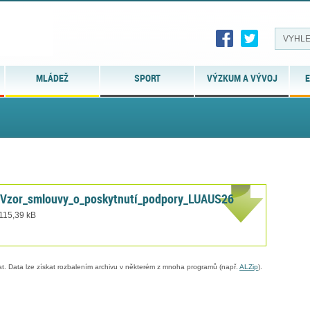
MLÁDEŽ
SPORT
VÝZKUM A VÝVOJ
E
Vzor_smlouvy_o_poskytnutí_podpory_LUAUS26
 115,39 kB
. Data lze získat rozbalením archivu v některém z mnoha programů (např.
ALZip
).