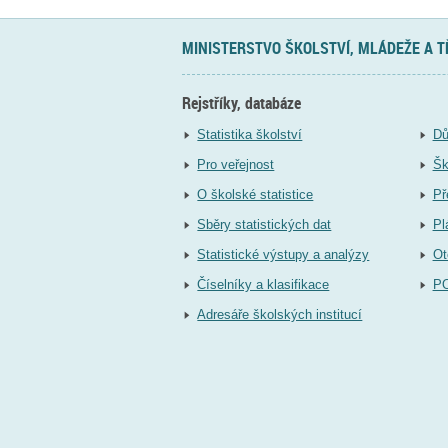
MINISTERSTVO ŠKOLSTVÍ, MLÁDEŽE A 
Rejstříky, databáze
Statistika školství
Dů
Pro veřejnost
Šk
O školské statistice
Př
Sběry statistických dat
Pl
Statistické výstupy a analýzy
Ot
Číselníky a klasifikace
P
Adresáře školských institucí