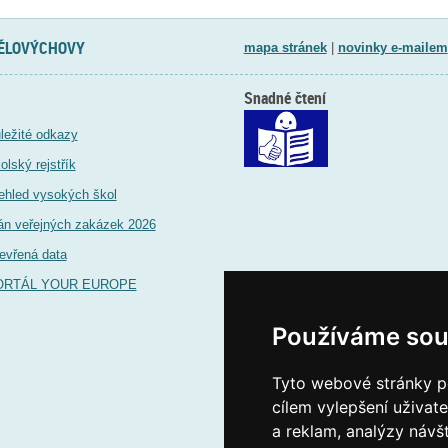
TĚLOVÝCHOVY
mapa stránek
|
novinky e-mailem
Snadné čtení
ležité odkazy
olský rejstřík
ehled vysokých škol
án veřejných zakázek 2026
evřená data
ORTÁL YOUR EUROPE
Používáme sou
Tyto webové stránky po
cílem vylepšení uživat
a reklam, analýzy návš