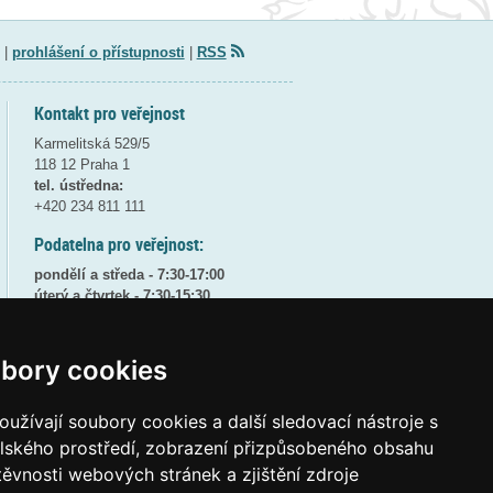
|
prohlášení o přístupnosti
|
RSS
Kontakt pro veřejnost
Karmelitská 529/5
118 12 Praha 1
tel. ústředna:
+420 234 811 111
Podatelna pro veřejnost:
pondělí a středa - 7:30-17:00
úterý a čtvrtek - 7:30-15:30
pátek - 7:30-14:00
8:30 - 9:30 - bezpečnostní přestávka
bory cookies
(více informací
ZDE
)
užívají soubory cookies a další sledovací nástroje s
Elektronická podatelna:
posta@msmt
gov
cz
elského prostředí, zobrazení přizpůsobeného obsahu
těvnosti webových stránek a zjištění zdroje
ID datové schránky:
vidaawt