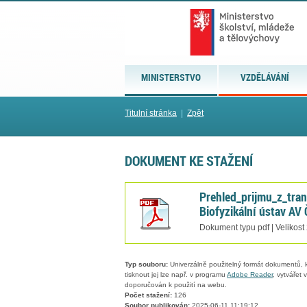
MINISTERSTVO
VZDĚLÁVÁNÍ
Titulní stránka
|
Zpět
DOKUMENT KE STAŽENÍ
Prehled_prijmu_z_tra
Biofyzikální ústav AV Č
Dokument typu pdf | Velikost
Typ souboru:
Univerzálně použitelný formát dokumentů, kt
tisknout jej lze např. v programu
Adobe Reader
, vytvářet
doporučován k použití na webu.
Počet stažení:
126
Soubor publikován:
2025-06-11 11:19:12