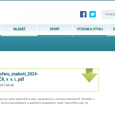
MLÁDEŽ
SPORT
VÝZKUM A VÝVOJ
E
nsferu_znalosti_2024-
R, v. v. i..pdf
 207,88 kB
erý je určen především k tisku, prezentacím a archivaci dokumentů. Prohlížet a
 v mnoha kancelářských a grafických programech (např. OpenOffice.org). Je