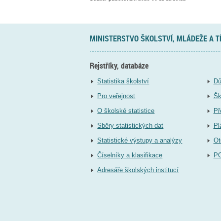
MINISTERSTVO ŠKOLSTVÍ, MLÁDEŽE A 
Rejstříky, databáze
Statistika školství
Dů
Pro veřejnost
Šk
O školské statistice
Př
Sběry statistických dat
Pl
Statistické výstupy a analýzy
Ot
Číselníky a klasifikace
P
Adresáře školských institucí