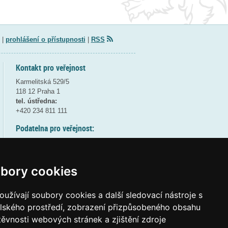
|
prohlášení o přístupnosti
|
RSS
Kontakt pro veřejnost
Karmelitská 529/5
118 12 Praha 1
tel. ústředna:
+420 234 811 111
Podatelna pro veřejnost:
pondělí a středa - 7:30-17:00
úterý a čtvrtek - 7:30-15:30
pátek - 7:30-14:00
bory cookies
8:30 - 9:30 - bezpečnostní přestávka
(více informací
ZDE
)
užívají soubory cookies a další sledovací nástroje s
elského prostředí, zobrazení přizpůsobeného obsahu
Elektronická podatelna:
těvnosti webových stránek a zjištění zdroje
posta@msmt
gov
cz