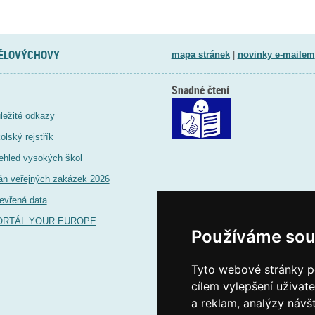
TĚLOVÝCHOVY
mapa stránek
|
novinky e-mailem
Snadné čtení
ležité odkazy
olský rejstřík
ehled vysokých škol
án veřejných zakázek 2026
evřená data
ORTÁL YOUR EUROPE
Používáme sou
Tyto webové stránky po
cílem vylepšení uživat
a reklam, analýzy návš