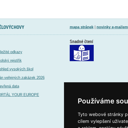
TĚLOVÝCHOVY
mapa stránek
|
novinky e-mailem
Snadné čtení
ležité odkazy
olský rejstřík
ehled vysokých škol
án veřejných zakázek 2026
evřená data
ORTÁL YOUR EUROPE
Používáme sou
Tyto webové stránky po
cílem vylepšení uživat