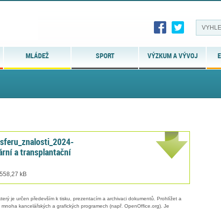
MLÁDEŽ
SPORT
VÝZKUM A VÝVOJ
E
nsferu_znalosti_2024-
rní a transplantační
 558,27 kB
erý je určen především k tisku, prezentacím a archivaci dokumentů. Prohlížet a
 v mnoha kancelářských a grafických programech (např. OpenOffice.org). Je