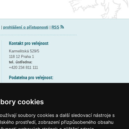
|
prohlášení o přístupnosti
|
RSS
Kontakt pro veřejnost
Karmelitská 529/5
118 12 Praha 1
tel. ústředna:
+420 234 811 111
Podatelna pro veřejnost:
pondělí a středa - 7:30-17:00
úterý a čtvrtek - 7:30-15:30
pátek - 7:30-14:00
bory cookies
8:30 - 9:30 - bezpečnostní přestávka
(více informací
ZDE
)
užívají soubory cookies a další sledovací nástroje s
elského prostředí, zobrazení přizpůsobeného obsahu
Elektronická podatelna: