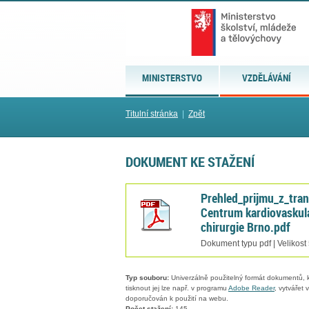
MINISTERSTVO
VZDĚLÁVÁNÍ
Titulní stránka
|
Zpět
DOKUMENT KE STAŽENÍ
Prehled_prijmu_z_tra
Centrum kardiovaskulá
chirurgie Brno.pdf
Dokument typu pdf | Velikost
Typ souboru:
Univerzálně použitelný formát dokumentů, kt
tisknout jej lze např. v programu
Adobe Reader
, vytvářet
doporučován k použití na webu.
Počet stažení:
145