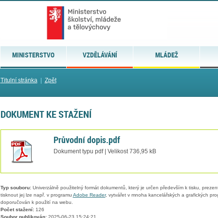
MINISTERSTVO
VZDĚLÁVÁNÍ
MLÁDEŽ
Titulní stránka
|
Zpět
DOKUMENT KE STAŽENÍ
Průvodní dopis.pdf
Dokument typu pdf | Velikost 736,95 kB
Typ souboru:
Univerzálně použitelný formát dokumentů, který je určen především k tisku, prezen
tisknout jej lze např. v programu
Adobe Reader
, vytvářet v mnoha kancelářských a grafických pr
doporučován k použití na webu.
Počet stažení:
126
Soubor publikován:
2025-06-23 15:24:21