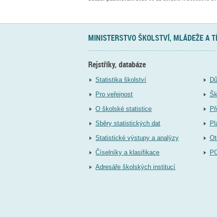
MINISTERSTVO ŠKOLSTVÍ, MLÁDEŽE A 
Rejstříky, databáze
Statistika školství
Dů
Pro veřejnost
Šk
O školské statistice
Př
Sběry statistických dat
Pl
Statistické výstupy a analýzy
Ot
Číselníky a klasifikace
P
Adresáře školských institucí