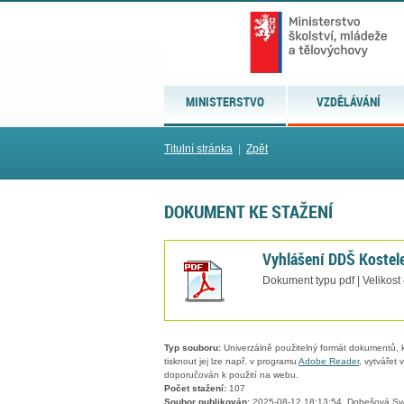
MINISTERSTVO
VZDĚLÁVÁNÍ
Titulní stránka
|
Zpět
DOKUMENT KE STAŽENÍ
Vyhlášení DDŠ Kostel
Dokument typu pdf | Velikost
Typ souboru:
Univerzálně použitelný formát dokumentů, kt
tisknout jej lze např. v programu
Adobe Reader
, vytvářet
doporučován k použití na webu.
Počet stažení:
107
Soubor publikován:
2025-08-12 18:13:54, Dobešová Sv