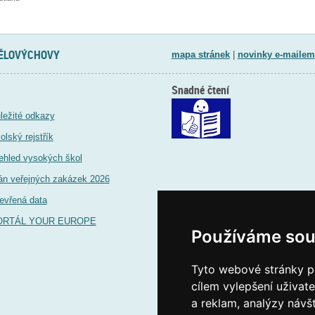
TĚLOVÝCHOVY
mapa stránek
|
novinky e-mailem
Snadné čtení
ležité odkazy
olský rejstřík
ehled vysokých škol
án veřejných zakázek 2026
evřená data
ORTÁL YOUR EUROPE
Používáme sou
Tyto webové stránky po
cílem vylepšení uživat
a reklam, analýzy návš