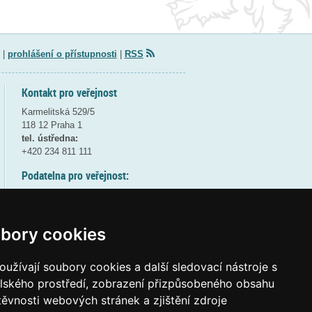
|
prohlášení o přístupnosti
|
RSS
Kontakt pro veřejnost
Karmelitská 529/5
118 12 Praha 1
tel. ústředna:
+420 234 811 111
Podatelna pro veřejnost:
pondělí a středa - 7:30-17:00
úterý a čtvrtek - 7:30-15:30
pátek - 7:30-14:00
bory cookies
8:30 - 9:30 - bezpečnostní přestávka
(více informací
ZDE
)
užívají soubory cookies a další sledovací nástroje s
elského prostředí, zobrazení přizpůsobeného obsahu
Elektronická podatelna:
těvnosti webových stránek a zjištění zdroje
posta@msmt
gov
cz