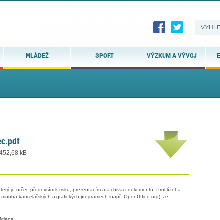
MLÁDEŽ
SPORT
VÝZKUM A VÝVOJ
E
ec.pdf
 452,68 kB
erý je určen především k tisku, prezentacím a archivaci dokumentů. Prohlížet a
 v mnoha kancelářských a grafických programech (např. OpenOffice.org). Je
ětlana