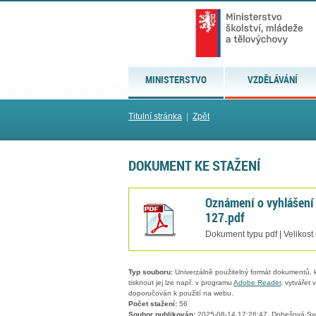
MINISTERSTVO
VZDĚLÁVÁNÍ
Titulní stránka
|
Zpět
DOKUMENT KE STAŽENÍ
Oznámení o vyhlášení
127.pdf
Dokument typu pdf | Velikost
Typ souboru:
Univerzálně použitelný formát dokumentů, kt
tisknout jej lze např. v programu
Adobe Reader
, vytvářet
doporučován k použití na webu.
Počet stažení:
56
Soubor publikován:
2025-08-14 17:26:47, Dobešová Sv