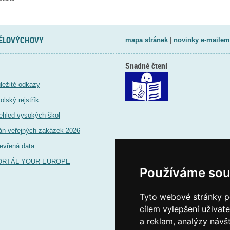
TĚLOVÝCHOVY
mapa stránek
|
novinky e-mailem
Snadné čtení
ležité odkazy
olský rejstřík
ehled vysokých škol
án veřejných zakázek 2026
evřená data
ORTÁL YOUR EUROPE
Používáme sou
Tyto webové stránky po
cílem vylepšení uživat
a reklam, analýzy návš