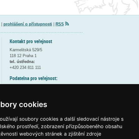
|
prohlášení o přístupnosti
|
RSS
Kontakt pro veřejnost
Karmelitská 529/5
118 12 Praha 1
tel. ústředna:
+420 234 811 111
Podatelna pro veřejnost:
pondělí a středa - 7:30-17:00
úterý a čtvrtek - 7:30-15:30
pátek - 7:30-14:00
bory cookies
8:30 - 9:30 - bezpečnostní přestávka
(více informací
ZDE
)
užívají soubory cookies a další sledovací nástroje s
elského prostředí, zobrazení přizpůsobeného obsahu
Elektronická podatelna:
těvnosti webových stránek a zjištění zdroje
posta@msmt
gov
cz