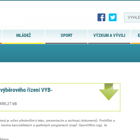
MLÁDEŽ
SPORT
VÝZKUM A VÝVOJ
E
 výběrového řízení VYB-
 490,27 kB
erý je určen především k tisku, prezentacím a archivaci dokumentů. Prohlížet a
 v mnoha kancelářských a grafických programech (např. OpenOffice.org). Je
ětlana