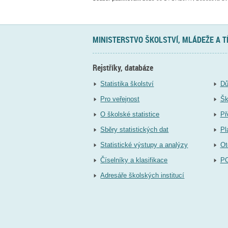
MINISTERSTVO ŠKOLSTVÍ, MLÁDEŽE A 
Rejstříky, databáze
Statistika školství
Dů
Pro veřejnost
Šk
O školské statistice
Př
Sběry statistických dat
Pl
Statistické výstupy a analýzy
Ot
Číselníky a klasifikace
P
Adresáře školských institucí