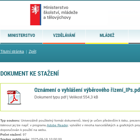
MINISTERSTVO
VZDĚLÁVÁNÍ
MLÁDEŽ
Titulní stránka
|
Zpět
DOKUMENT KE STAŽENÍ
Oznámení o vyhlášení výběrového řízení_IPs.pd
Dokument typu pdf | Velikost 554,3 kB
Typ souboru:
Univerzálně použitelný formát dokumentů, který je určen především k tisku, prezen
tisknout jej lze např. v programu
Adobe Reader
, vytvářet v mnoha kancelářských a grafických pr
doporučován k použití na webu.
Počet stažení:
97
Soubor publikován:
2025-09-18 10:00:00