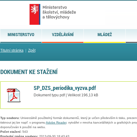
MINISTERSTVO
VZDĚLÁVÁNÍ
MLÁDEŽ
Titulní stránka
|
Zpět
DOKUMENT KE STAŽENÍ
SP_DZS_periodika_vyzva.pdf
Dokument typu pdf | Velikost 196,13 kB
Typ souboru:
Univerzálně použitelný formát dokumentů, který je určen především k tisku, prezen
tisknout jej lze např. v programu
Adobe Reader
, vytvářet v mnoha kancelářských a grafických pr
doporučován k použití na webu.
Počet stažení:
543
Poslední změna souboru:
2013-09-30 18:43:43