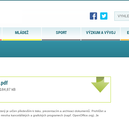
MLÁDEŽ
SPORT
VÝZKUM A VÝVOJ
E
.pdf
 184,87 kB
erý je určen především k tisku, prezentacím a archivaci dokumentů. Prohlížet a
 v mnoha kancelářských a grafických programech (např. OpenOffice.org). Je