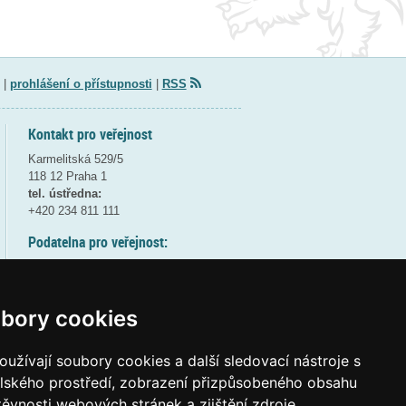
|
prohlášení o přístupnosti
|
RSS
Kontakt pro veřejnost
Karmelitská 529/5
118 12 Praha 1
tel. ústředna:
+420 234 811 111
Podatelna pro veřejnost:
pondělí a středa - 7:30-17:00
úterý a čtvrtek - 7:30-15:30
pátek - 7:30-14:00
bory cookies
8:30 - 9:30 - bezpečnostní přestávka
(více informací
ZDE
)
užívají soubory cookies a další sledovací nástroje s
elského prostředí, zobrazení přizpůsobeného obsahu
Elektronická podatelna:
těvnosti webových stránek a zjištění zdroje
posta@msmt
gov
cz