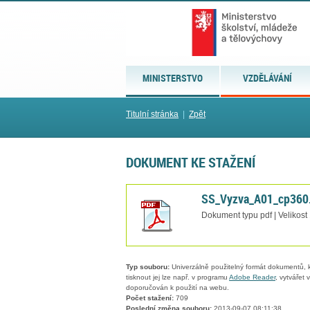
MINISTERSTVO
VZDĚLÁVÁNÍ
Titulní stránka
|
Zpět
DOKUMENT KE STAŽENÍ
SS_Vyzva_A01_cp360
Dokument typu pdf | Velikost
Typ souboru:
Univerzálně použitelný formát dokumentů, kt
tisknout jej lze např. v programu
Adobe Reader
, vytvářet
doporučován k použití na webu.
Počet stažení:
709
Poslední změna souboru:
2013-09-07 08:11:38