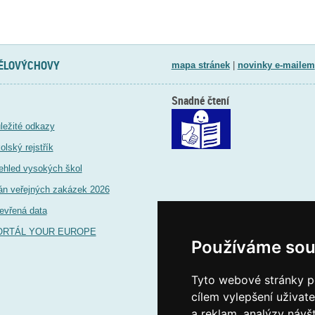
TĚLOVÝCHOVY
mapa stránek
|
novinky e-mailem
Snadné čtení
ležité odkazy
olský rejstřík
ehled vysokých škol
án veřejných zakázek 2026
evřená data
ORTÁL YOUR EUROPE
Používáme sou
Tyto webové stránky po
cílem vylepšení uživat
a reklam, analýzy návš