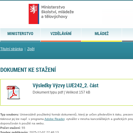
MINISTERSTVO
VZDĚLÁVÁNÍ
MLÁDEŽ
Titulní stránka
|
Zpět
DOKUMENT KE STAŽENÍ
Výsledky Výzvy LUE242_2. část
Dokument typu pdf | Velikost 157 kB
Typ souboru:
Univerzálně použitelný formát dokumentů, který je určen především k tisku, prezen
tisknout jej lze např. v programu
Adobe Reader
, vytvářet v mnoha kancelářských a grafických pr
doporučován k použití na webu.
Počet stažení:
55
Soubor publikován:
2025-12-02 22:46:13