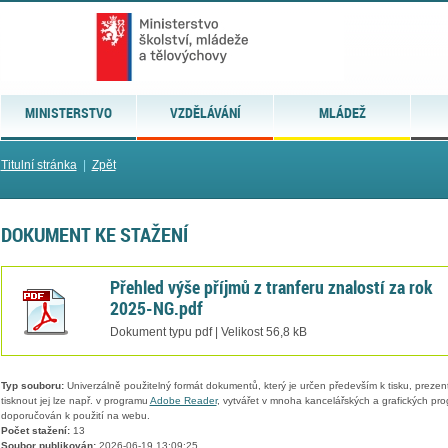
MINISTERSTVO
VZDĚLÁVÁNÍ
MLÁDEŽ
Titulní stránka
|
Zpět
DOKUMENT KE STAŽENÍ
Přehled výše příjmů z tranferu znalostí za rok
2025-NG.pdf
Dokument typu pdf | Velikost 56,8 kB
Typ souboru:
Univerzálně použitelný formát dokumentů, který je určen především k tisku, prezen
tisknout jej lze např. v programu
Adobe Reader
, vytvářet v mnoha kancelářských a grafických pr
doporučován k použití na webu.
Počet stažení:
13
Soubor publikován:
2026-06-19 13:09:25