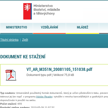
MINISTERSTVO
VZDĚLÁVÁNÍ
MLÁDEŽ
Titulní stránka
|
Zpět
DOKUMENT KE STAŽENÍ
VT_AR_M351N_20081105_151038.pdf
Dokument typu pdf | Velikost 75,8 kB
Typ souboru:
Univerzálně použitelný formát dokumentů, který je určen především k tisku, prezen
tisknout jej lze např. v programu
Adobe Reader
, vytvářet v mnoha kancelářských a grafických pr
doporučován k použití na webu.
Počet stažení:
655
Poslední změna souboru:
2010-05-26 11:07:52