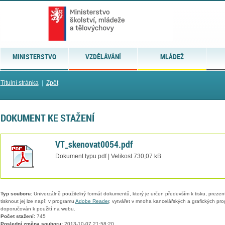
MINISTERSTVO
VZDĚLÁVÁNÍ
MLÁDEŽ
Titulní stránka
|
Zpět
DOKUMENT KE STAŽENÍ
VT_skenovat0054.pdf
Dokument typu pdf | Velikost 730,07 kB
Typ souboru:
Univerzálně použitelný formát dokumentů, který je určen především k tisku, prezen
tisknout jej lze např. v programu
Adobe Reader
, vytvářet v mnoha kancelářských a grafických pr
doporučován k použití na webu.
Počet stažení:
745
Poslední změna souboru:
2013-10-07 21:58:20