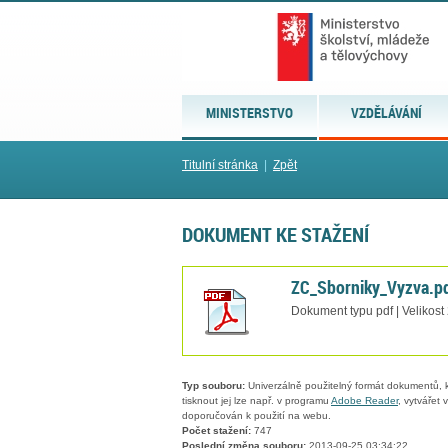
MINISTERSTVO
VZDĚLÁVÁNÍ
Titulní stránka
|
Zpět
DOKUMENT KE STAŽENÍ
ZC_Sborniky_Vyzva.p
Dokument typu pdf | Velikost
Typ souboru:
Univerzálně použitelný formát dokumentů, kt
tisknout jej lze např. v programu
Adobe Reader
, vytvářet
doporučován k použití na webu.
Počet stažení:
747
Poslední změna souboru:
2013-09-25 03:34:22