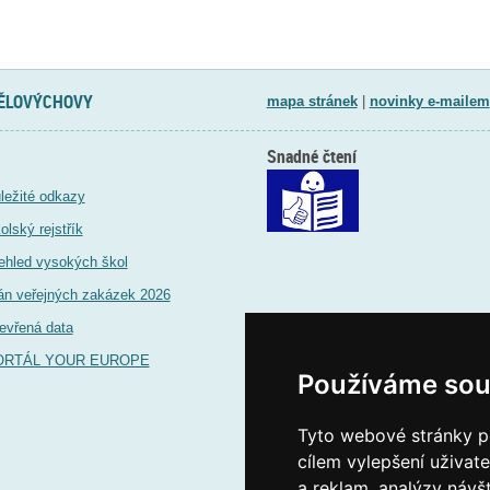
TĚLOVÝCHOVY
mapa stránek
|
novinky e-mailem
Snadné čtení
ležité odkazy
olský rejstřík
ehled vysokých škol
án veřejných zakázek 2026
evřená data
ORTÁL YOUR EUROPE
Používáme sou
Tyto webové stránky po
cílem vylepšení uživat
a reklam, analýzy návš