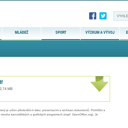
MLÁDEŽ
SPORT
VÝZKUM A VÝVOJ
E
df
 2,74 MB
erý je určen především k tisku, prezentacím a archivaci dokumentů. Prohlížet a
 v mnoha kancelářských a grafických programech (např. OpenOffice.org). Je