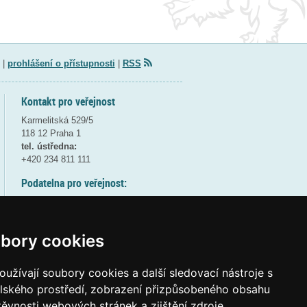
|
prohlášení o přístupnosti
|
RSS
Kontakt pro veřejnost
Karmelitská 529/5
118 12 Praha 1
tel. ústředna:
+420 234 811 111
Podatelna pro veřejnost:
pondělí a středa - 7:30-17:00
úterý a čtvrtek - 7:30-15:30
pátek - 7:30-14:00
bory cookies
8:30 - 9:30 - bezpečnostní přestávka
(více informací
ZDE
)
užívají soubory cookies a další sledovací nástroje s
elského prostředí, zobrazení přizpůsobeného obsahu
Elektronická podatelna:
těvnosti webových stránek a zjištění zdroje
posta@msmt
gov
cz