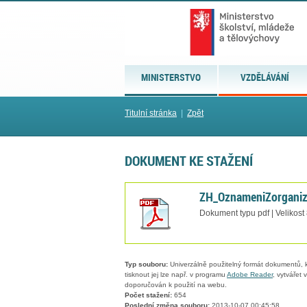
MINISTERSTVO
VZDĚLÁVÁNÍ
Titulní stránka
|
Zpět
DOKUMENT KE STAŽENÍ
ZH_OznameniZorganiz
Dokument typu pdf | Velikost
Typ souboru:
Univerzálně použitelný formát dokumentů, kt
tisknout jej lze např. v programu
Adobe Reader
, vytvářet
doporučován k použití na webu.
Počet stažení:
654
Poslední změna souboru:
2013-10-07 00:45:58