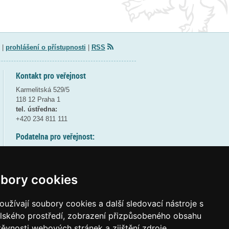
|
prohlášení o přístupnosti
|
RSS
Kontakt pro veřejnost
Karmelitská 529/5
118 12 Praha 1
tel. ústředna:
+420 234 811 111
Podatelna pro veřejnost:
pondělí a středa - 7:30-17:00
úterý a čtvrtek - 7:30-15:30
pátek - 7:30-14:00
bory cookies
8:30 - 9:30 - bezpečnostní přestávka
(více informací
ZDE
)
užívají soubory cookies a další sledovací nástroje s
elského prostředí, zobrazení přizpůsobeného obsahu
Elektronická podatelna:
těvnosti webových stránek a zjištění zdroje
posta@msmt
gov
cz