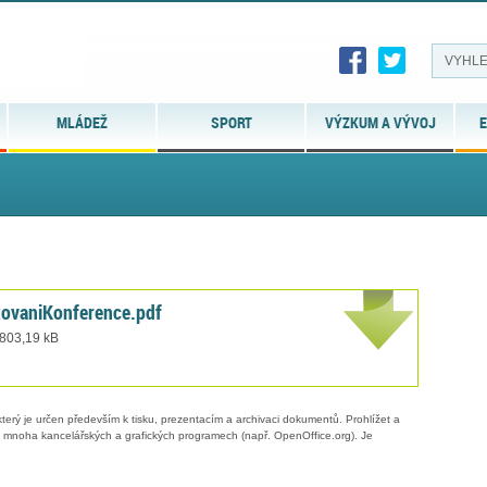
MLÁDEŽ
SPORT
VÝZKUM A VÝVOJ
E
ovaniKonference.pdf
 803,19 kB
erý je určen především k tisku, prezentacím a archivaci dokumentů. Prohlížet a
 v mnoha kancelářských a grafických programech (např. OpenOffice.org). Je