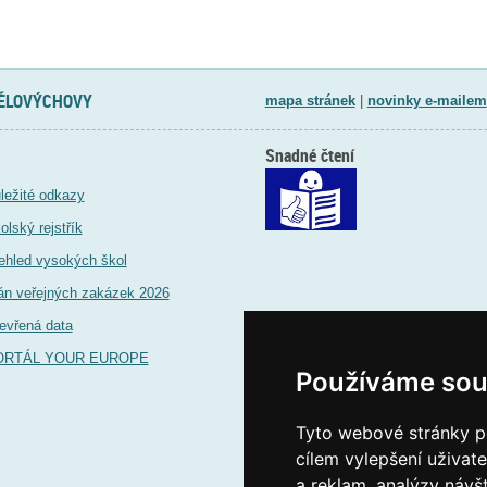
TĚLOVÝCHOVY
mapa stránek
|
novinky e-mailem
Snadné čtení
ležité odkazy
olský rejstřík
ehled vysokých škol
án veřejných zakázek 2026
evřená data
ORTÁL YOUR EUROPE
Používáme sou
Tyto webové stránky po
cílem vylepšení uživat
a reklam, analýzy návš