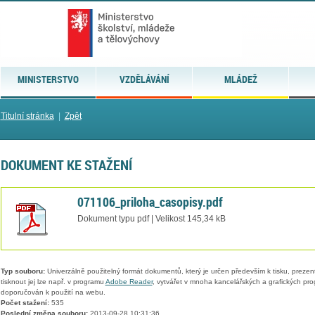
MINISTERSTVO
VZDĚLÁVÁNÍ
MLÁDEŽ
Titulní stránka
|
Zpět
DOKUMENT KE STAŽENÍ
071106_priloha_casopisy.pdf
Dokument typu pdf | Velikost 145,34 kB
Typ souboru:
Univerzálně použitelný formát dokumentů, který je určen především k tisku, prezen
tisknout jej lze např. v programu
Adobe Reader
, vytvářet v mnoha kancelářských a grafických pr
doporučován k použití na webu.
Počet stažení:
535
Poslední změna souboru:
2013-09-28 10:31:36