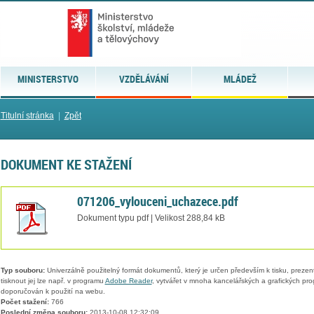
MINISTERSTVO
VZDĚLÁVÁNÍ
MLÁDEŽ
Titulní stránka
|
Zpět
DOKUMENT KE STAŽENÍ
071206_vylouceni_uchazece.pdf
Dokument typu pdf | Velikost 288,84 kB
Typ souboru:
Univerzálně použitelný formát dokumentů, který je určen především k tisku, prezen
tisknout jej lze např. v programu
Adobe Reader
, vytvářet v mnoha kancelářských a grafických pr
doporučován k použití na webu.
Počet stažení:
766
Poslední změna souboru:
2013-10-08 12:32:09