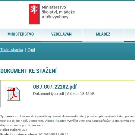
MINISTERSTVO
VZDĚLÁVÁNÍ
MLÁDEŽ
Titulní stránka
|
Zpět
DOKUMENT KE STAŽENÍ
OBJ_G07_22282.pdf
Dokument typu pdf | Velikost 18,45 kB
Typ souboru:
Univerzálně použitelný formát dokumentů, který je určen především k tisku, prezen
tisknout jej lze např. v programu
Adobe Reader
, vytvářet v mnoha kancelářských a grafických pr
doporučován k použití na webu.
Počet stažení:
377
Poslední změna souboru:
2013-10-08 12:49:33