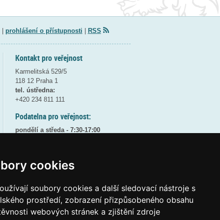
|
prohlášení o přístupnosti
|
RSS
Kontakt pro veřejnost
Karmelitská 529/5
118 12 Praha 1
tel. ústředna:
+420 234 811 111
Podatelna pro veřejnost:
pondělí a středa - 7:30-17:00
úterý a čtvrtek - 7:30-15:30
pátek - 7:30-14:00
bory cookies
8:30 - 9:30 - bezpečnostní přestávka
(více informací
ZDE
)
užívají soubory cookies a další sledovací nástroje s
Elektronická podatelna:
elského prostředí, zobrazení přizpůsobeného obsahu
posta@msmt
gov
cz
těvnosti webových stránek a zjištění zdroje