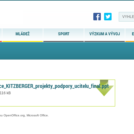
MLÁDEŽ
SPORT
VÝZKUM A VÝVOJ
E
e_KITZBERGER_projekty_podpory_ucitelu_final.ppt
 116 kB
ku OpenOffice.org, Microsoft Office.