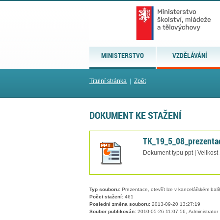
MINISTERSTVO
VZDĚLÁVÁNÍ
Titulní stránka
|
Zpět
DOKUMENT KE STAŽENÍ
TK_19_5_08_prezentac
Dokument typu ppt | Velikost
Typ souboru:
Prezentace, otevřít lze v kancelářském balí
Počet stažení:
461
Poslední změna souboru:
2013-09-20 13:27:19
Soubor publikován:
2010-05-26 11:07:56, Administrator